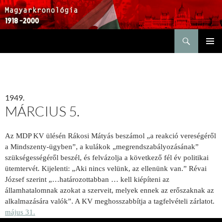
Keresés
KILÉPÉS
ELSŐDL
A
MENÜ
TARTALOMBA
1949.
MÁRCIUS 5.
Az MDP KV ülésén Rákosi Mátyás beszámol „a reakció vereségéről
a Mindszenty-ügyben”, a kulákok „megrendszabályozásának”
szükségességéről beszél, és felvázolja a következő fél év politikai
ütemtervét. Kijelenti: „Aki nincs velünk, az ellenünk van.” Révai
József szerint „…határozottabban … kell kiépíteni az
államhatalomnak azokat a szerveit, melyek ennek az erőszaknak az
alkalmazására valók”. A KV meghosszabbítja a tagfelvételi zárlatot.
május 31.