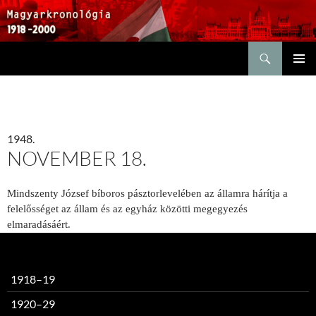
Keresés
KILÉPÉS
ELSŐDL
A
MENÜ
TARTALOMBA
1948.
NOVEMBER 18.
Mindszenty József bíboros pásztorlevelében az államra hárítja a
felelősséget az állam és az egyház közötti megegyezés
elmaradásáért.
1918–19
1920–29