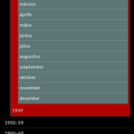
március
április
május
június
július
augusztus
szeptember
október
november
december
1949
1950–59
1960–69