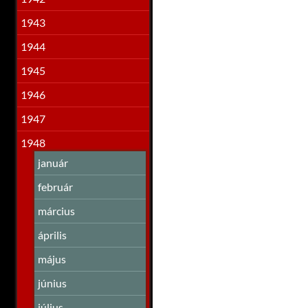
1943
1944
1945
1946
1947
1948
január
február
március
április
május
június
július