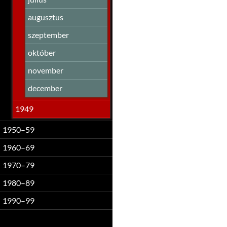
augusztus
szeptember
október
november
december
1949
1950–59
1960–69
1970–79
1980–89
1990–99