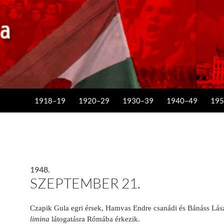
KILÉPÉS A TARTALOMBA
1918–19
1920–29
1930–39
1940–49
195
1948.
SZEPTEMBER 21.
Czapik Gula egri érsek, Hamvas Endre csanádi és Bánáss Lá
limina
látogatásra Rómába érkezik.