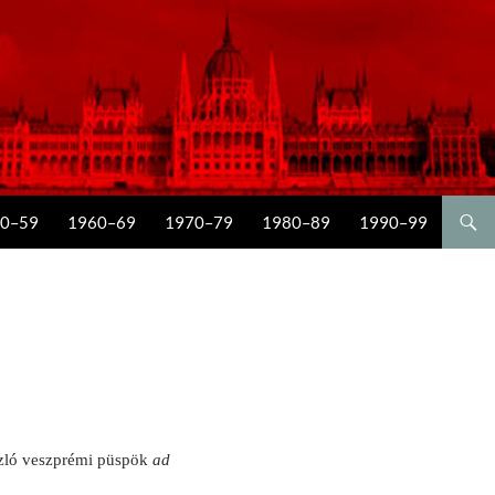
0–59
1960–69
1970–79
1980–89
1990–99
szló veszprémi püspök
ad