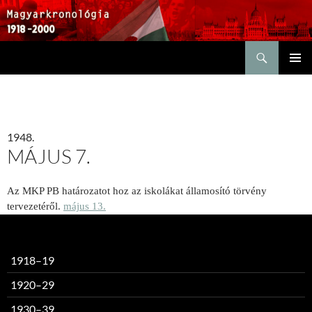
Keresés
KILÉPÉS
ELSŐDL
A
MENÜ
TARTALOMBA
1948.
MÁJUS 7.
Az MKP PB határozatot hoz az iskolákat államosító törvény
tervezetéről.
május 13.
1918–19
1920–29
1930–39