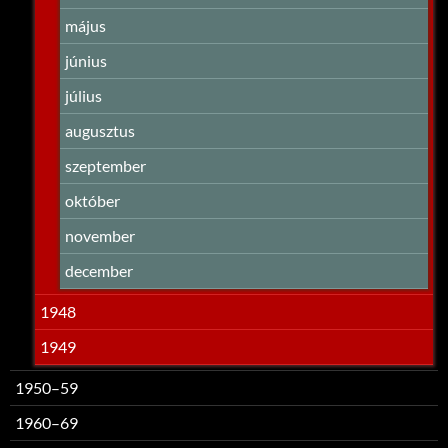
május
június
július
augusztus
szeptember
október
november
december
1948
1949
1950–59
1960–69