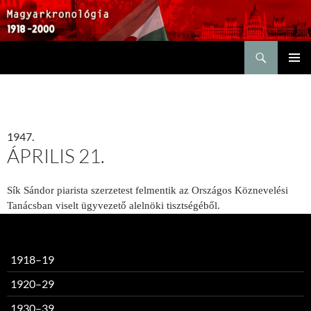
Keresés
KILÉPÉS
ELSŐDL
A
MENÜ
TARTALOMBA
1947.
ÁPRILIS 21.
Sík Sándor piarista szerzetest felmentik az Országos Köznevelési
Tanácsban viselt ügyvezető alelnöki tisztségéből.
1918–19
1920–29
1930–39