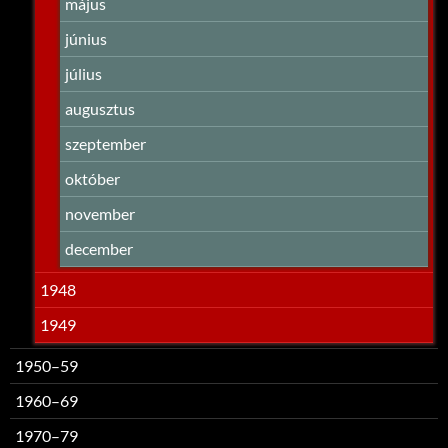
május
június
július
augusztus
szeptember
október
november
december
1948
1949
1950–59
1960–69
1970–79