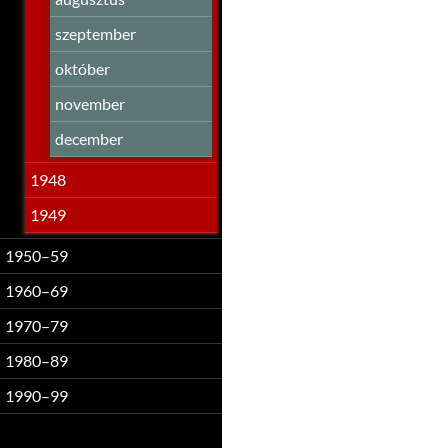
szeptember
október
november
december
1948
1949
1950–59
1960–69
1970–79
1980–89
1990–99