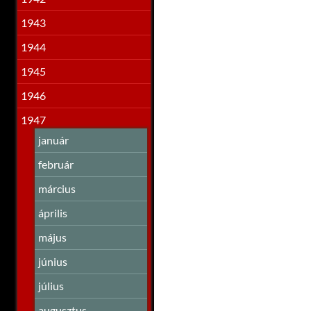
1943
1944
1945
1946
1947
január
február
március
április
május
június
július
augusztus