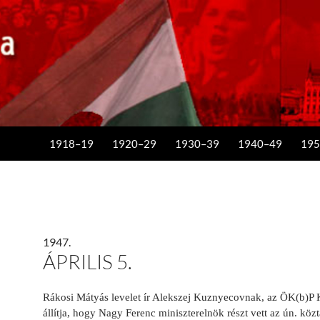
KILÉPÉS A TARTALOMBA
1918–19
1920–29
1930–39
1940–49
195
1947.
ÁPRILIS 5.
Rákosi Mátyás levelet ír Alekszej Kuznyecovnak, az ÖK(b)P K
állítja, hogy Nagy Ferenc miniszterelnök részt vett az ún. köz