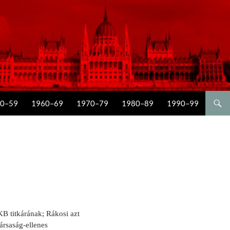
0–59
1960–69
1970–79
1980–89
1990–99
B titkárának; Rákosi azt
társaság-ellenes