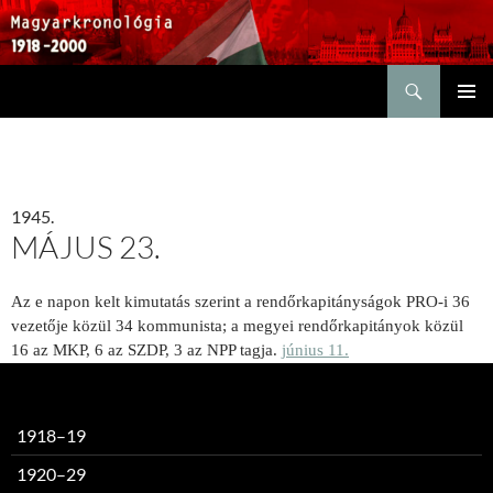
Keresés
KILÉPÉS
ELSŐDL
A
MENÜ
TARTALOMBA
1945.
MÁJUS 23.
Az e napon kelt kimutatás szerint a rendőrkapitányságok PRO-i 36
vezetője közül 34 kommunista; a megyei rendőrkapitányok közül
16 az MKP, 6 az SZDP, 3 az NPP tagja.
június 11.
1918–19
1920–29