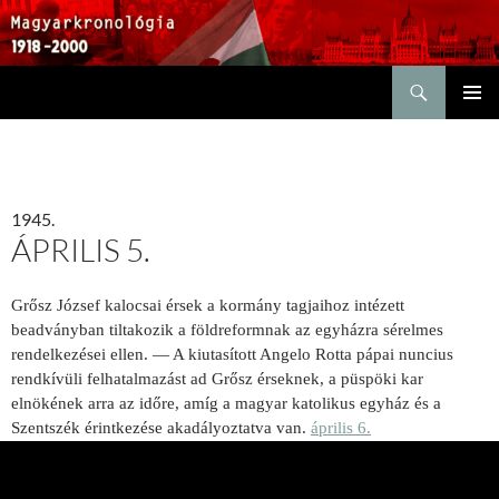
Keresés
KILÉPÉS
ELSŐDL
A
MENÜ
TARTALOMBA
1945.
ÁPRILIS 5.
Grősz József kalocsai érsek a kormány tagjaihoz intézett
beadványban tiltakozik a földreformnak az egyházra sérelmes
rendelkezései ellen. — A kiutasított Angelo Rotta pápai nuncius
rendkívüli felhatalmazást ad Grősz érseknek, a püspöki kar
elnökének arra az időre, amíg a magyar katolikus egyház és a
Szentszék érintkezése akadályoztatva van.
április 6.