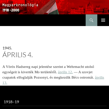
Keresés
KILÉPÉS
ELSŐDL
A
MENÜ
TARTALOMBA
1945.
ÁPRILIS 4.
A Vörös Hadsereg napi jelentése szerint a Wehrmacht utolsó
egységeit is kiverték Mo területéről.
április 12.
— A szovjet
csapatok elfoglalják Pozsonyt, és megkezdik Bécs ostromát.
április
13.
1918–19