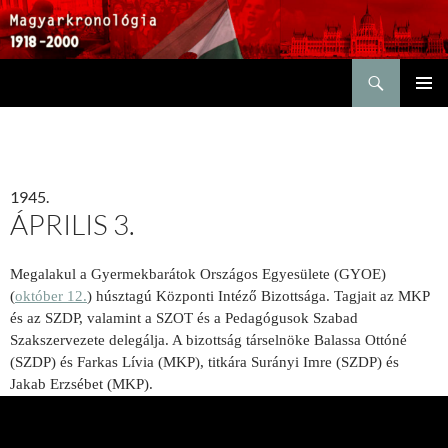
Keresés
KILÉPÉS
ELSŐDL
A
MENÜ
TARTALOMBA
1945.
ÁPRILIS 3.
Megalakul a Gyermekbarátok Országos Egyesülete (GYOE)
(
október 12.
) húsztagú Központi Intéző Bizottsága. Tagjait az MKP
és az SZDP, valamint a SZOT és a Pedagógusok Szabad
Szakszervezete delegálja. A bizottság társelnöke Balassa Ottóné
(SZDP) és Farkas Lívia (MKP), titkára Surányi Imre (SZDP) és
Jakab Erzsébet (MKP).