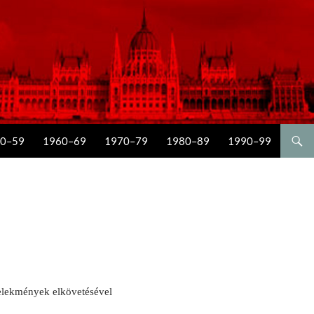
0–59
1960–69
1970–79
1980–89
1990–99
selekmények elkövetésével