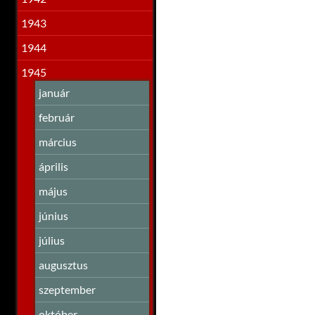
1943
1944
1945
január
február
március
április
május
június
július
augusztus
szeptember
október