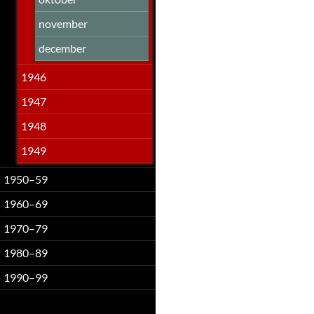
november
december
1946
1947
1948
1949
1950–59
1960–69
1970–79
1980–89
1990–99