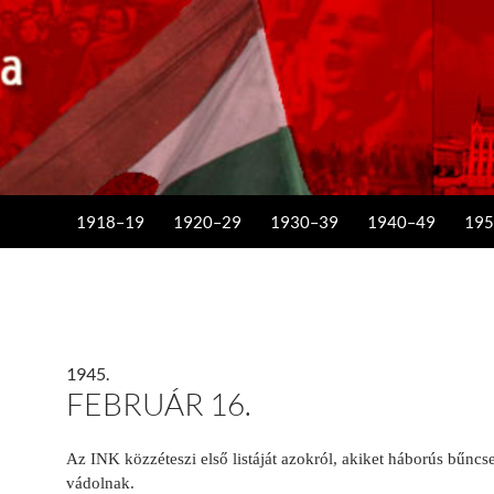
KILÉPÉS A TARTALOMBA
1918–19
1920–29
1930–39
1940–49
195
1945.
FEBRUÁR 16.
Az INK közzéteszi első listáját azokról, akiket háborús bűnc
vádolnak.