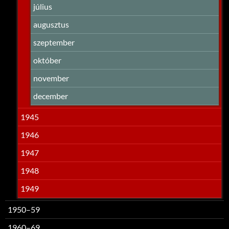
július
augusztus
szeptember
október
november
december
1945
1946
1947
1948
1949
1950–59
1960–69