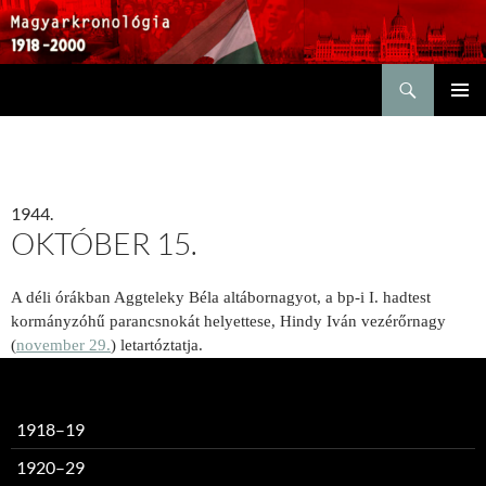
Keresés
KILÉPÉS
ELSŐDL
A
MENÜ
TARTALOMBA
1944.
OKTÓBER 15.
A déli órákban Aggteleky Béla altábornagyot, a bp-i I. hadtest
kormányzóhű parancsnokát helyettese, Hindy Iván vezérőrnagy
(
november 29.
) letartóztatja.
1918–19
1920–29