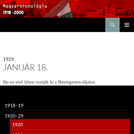
Keresés
KILÉPÉS
ELSŐDL
A
MENÜ
TARTALOMBA
1929.
JANUÁR 18.
Bp-en első ízben osztják ki a Baumgarten-díjakat.
1918–19
1920–29
1920