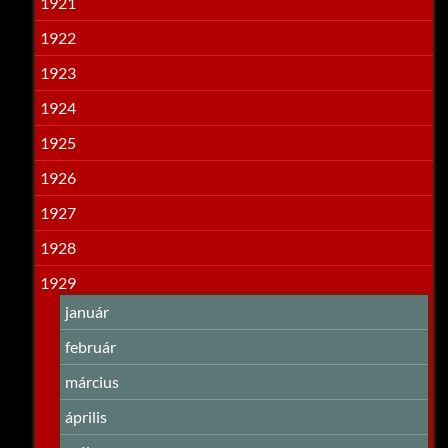
1921
1922
1923
1924
1925
1926
1927
1928
1929
január
február
március
április