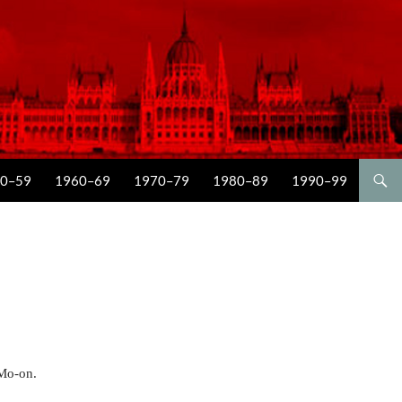
0–59
1960–69
1970–79
1980–89
1990–99
Mo-on.