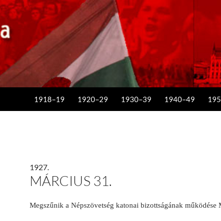
KILÉPÉS A TARTALOMBA
1918–19
1920–29
1930–39
1940–49
195
1927.
MÁRCIUS 31.
Megszűnik a Népszövetség katonai bizottságának működése 