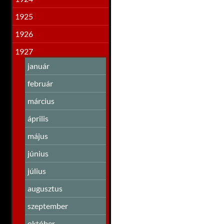
1925
1926
1927
január
február
március
április
május
június
július
augusztus
szeptember
október