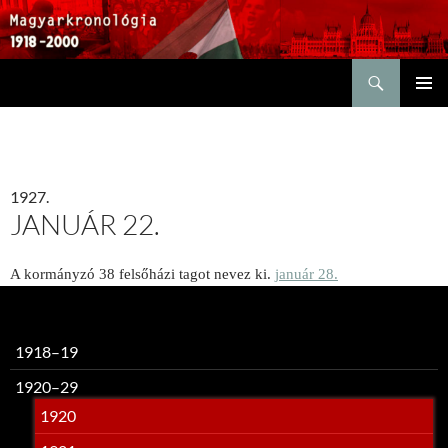
Keresés
KILÉPÉS
ELSŐDL
A
MENÜ
TARTALOMBA
1927.
JANUÁR 22.
A kormányzó 38 felsőházi tagot nevez ki.
január 28.
1918–19
1920–29
1920