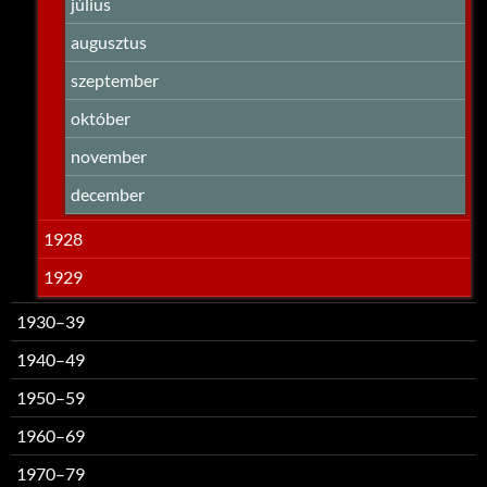
július
augusztus
szeptember
október
november
december
1928
1929
1930–39
1940–49
1950–59
1960–69
1970–79