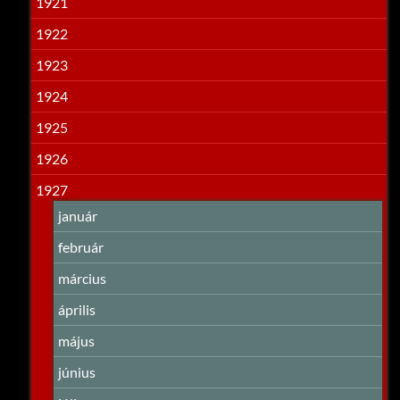
1921
1922
1923
1924
1925
1926
1927
január
február
március
április
május
június