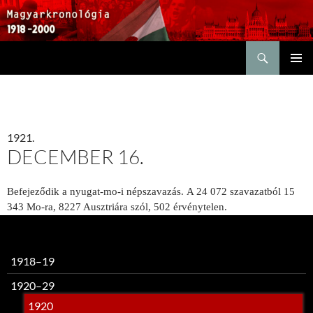
Keresés
KILÉPÉS
ELSŐDL
A
MENÜ
TARTALOMBA
1921.
DECEMBER 16.
Befejeződik a nyugat-mo-i népszavazás.
A 24 072 szavazatból 15
343 Mo-ra, 8227 Ausztriá­ra szól, 502 érvénytelen.
1918–19
1920–29
1920