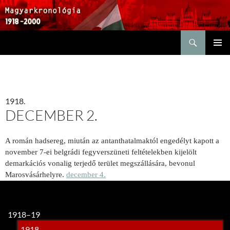
Keresés
KILÉPÉS
ELSŐDL
A
MENÜ
TARTALOMBA
1918.
DECEMBER 2.
A román hadsereg, miután az antanthatalmaktól engedélyt kapott a
november 7-ei belgrádi fegyverszüneti feltételekben kijelölt
demarkációs vona­lig terjedő terület megszállására, bevo­nul
Marosvásárhelyre.
december 4.
1918–19
1918