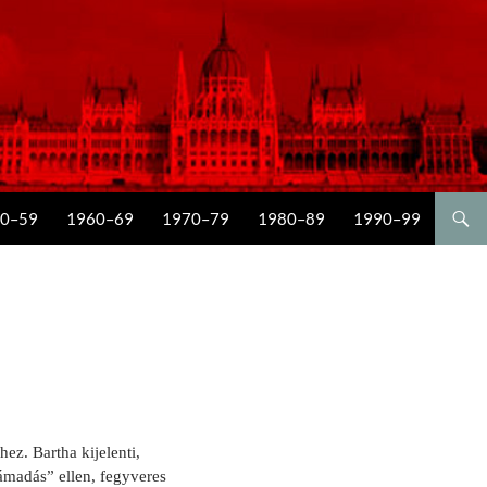
0–59
1960–69
1970–79
1980–89
1990–99
ez. Bartha kijelenti,
ámadás” ellen, fegyveres