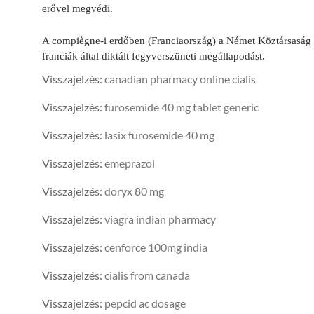
erővel megvé­di.
A compiègne-i erdőben (Franciaország) a Német Köztársaság m
franciák által diktált fegyverszüneti megállapodást.
Visszajelzés:
canadian pharmacy online cialis
Visszajelzés:
furosemide 40 mg tablet generic
Visszajelzés:
lasix furosemide 40 mg
Visszajelzés:
emeprazol
Visszajelzés:
doryx 80 mg
Visszajelzés:
viagra indian pharmacy
Visszajelzés:
cenforce 100mg india
Visszajelzés:
cialis from canada
Visszajelzés:
pepcid ac dosage