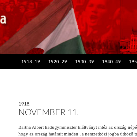
KILÉPÉS A TARTALOMBA
1918–19
1920–29
1930–39
1940–49
195
1918.
NOVEMBER 11.
Bartha Albert hadügyminiszter kiáltvá­nyt intéz az ország népéh
hogy az ország hatá­rait minden „a nemzetközi jogba ütköző t