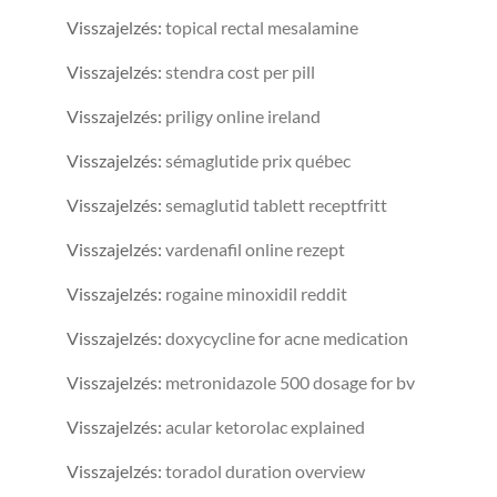
Visszajelzés:
topical rectal mesalamine
Visszajelzés:
stendra cost per pill
Visszajelzés:
priligy online ireland
Visszajelzés:
sémaglutide prix québec
Visszajelzés:
semaglutid tablett receptfritt
Visszajelzés:
vardenafil online rezept
Visszajelzés:
rogaine minoxidil reddit
Visszajelzés:
doxycycline for acne medication
Visszajelzés:
metronidazole 500 dosage for bv
Visszajelzés:
acular ketorolac explained
Visszajelzés:
toradol duration overview