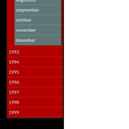
szeptember
október
november
december
1993
1994
1995
1996
1997
1998
1999