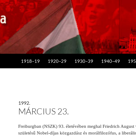
KILÉPÉS A TARTALOMBA
1918–19
1920–29
1930–39
1940–49
195
1992.
MÁRCIUS 23.
Freiburgban (NSZK) 93. életévében meghal
Friedrich August
születésű Nobel-díjas közgazdász
és
morálfilozófus
, a
liberáli