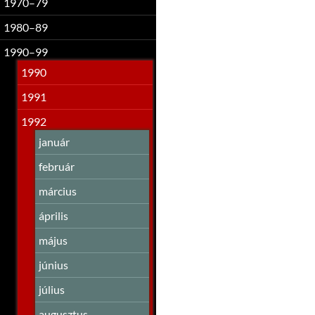
1970–79
1980–89
1990–99
1990
1991
1992
január
február
március
április
május
június
július
augusztus