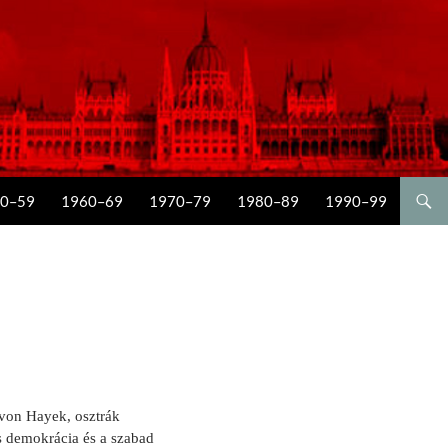
0–59
1960–69
1970–79
1980–89
1990–99
 von Hayek, osztrák
s
demokrácia és a
szabad