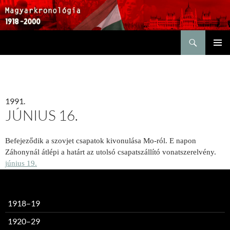
Keresés
KILÉPÉS
ELSŐDL
A
MENÜ
TARTALOMBA
1991.
JÚNIUS 16.
Befejeződik a szovjet csapatok kivonulása Mo-ról. E napon
Záhonynál átlépi a határt az utolsó csapatszállító vonatszerelvény.
június 19.
1918–19
1920–29