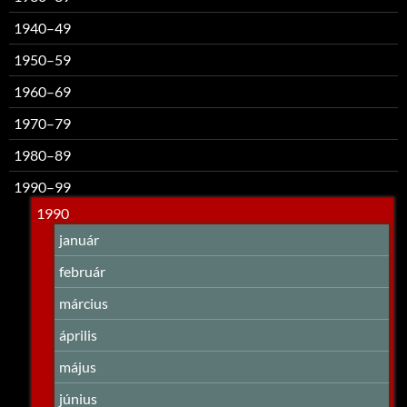
1940–49
1950–59
1960–69
1970–79
1980–89
1990–99
1990
január
február
március
április
május
június