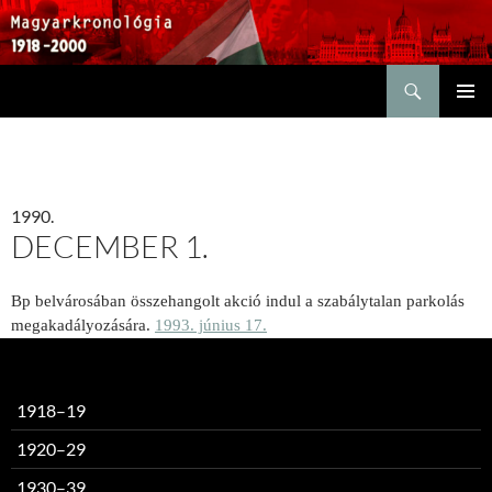
Keresés
KILÉPÉS
ELSŐDL
A
MENÜ
TARTALOMBA
1990.
DECEMBER 1.
Bp belvárosában összehangolt akció indul a szabálytalan parkolás
megakadályozására.
1993. június 17.
1918–19
1920–29
1930–39