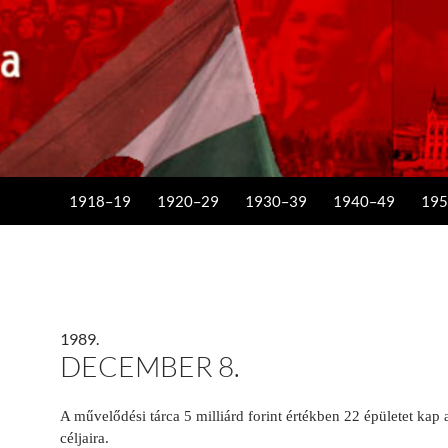
KILÉPÉS A TARTALOMBA
1918–19
1920–29
1930–39
1940–49
195
1989.
DECEMBER 8.
A művelődési tárca 5 milliárd forint értékben 22 épületet kap 
céljaira.