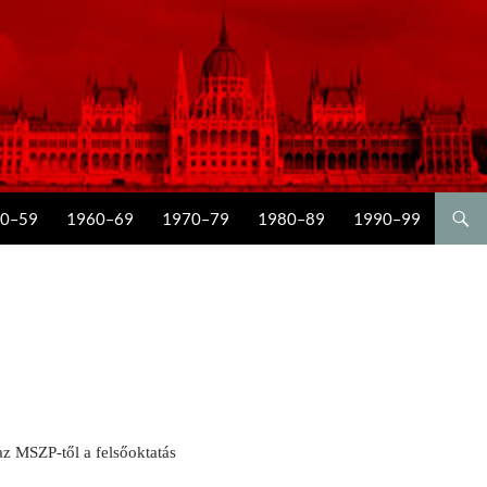
0–59
1960–69
1970–79
1980–89
1990–99
az MSZP-től a felsőoktatás