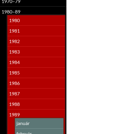
1970–79
1980–89
1980
1981
1982
1983
1984
1985
1986
1987
1988
1989
január
február