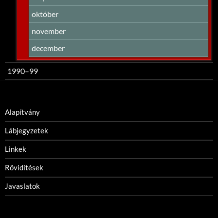
október
november
december
1990–99
Alapítvány
Lábjegyzetek
Linkek
Rövidítések
Javaslatok