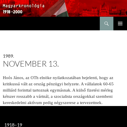
Keresés
KILÉPÉS
ELSŐDL
A
MENÜ
TARTALOMBA
1989.
NOVEMBER 13.
Hoós János, az OTh elnöke nyilatkozatában bejelenti, hogy az
kritikussá vált az ország pénzügyi helyzete. A vállalatok 60-65
milliárd forinttal tartoznak egymásnak. A külső fizetési mérleg
kétszer rosszabb a vártnál, a szocialista országokkal szembeni
kereskedelmi aktívum pedig négyszerese a tervezettnek.
1918–19