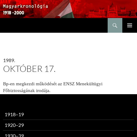
Keresés
KILÉPÉS
ELSŐDL
A
MENÜ
TARTALOMBA
1989.
OKTÓBER 17.
Bp-en megkezdi működését az ENSZ Menekültügyi
Főbiztosságának irodája.
1918–19
1920–29
1930–39