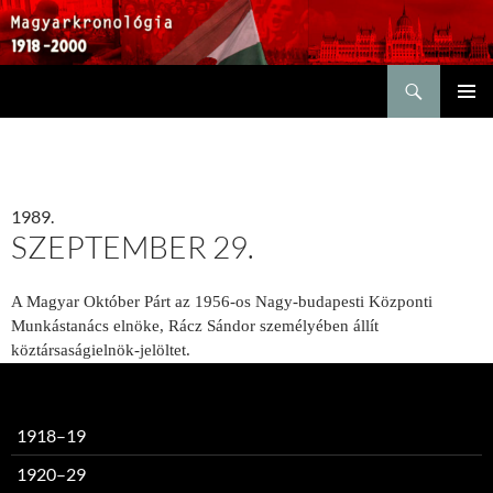
Keresés
KILÉPÉS
ELSŐDL
A
MENÜ
TARTALOMBA
1989.
SZEPTEMBER 29.
A Magyar Október Párt az 1956-os Nagy-budapesti Központi
Munkástanács elnöke, Rácz Sándor személyében állít
köztársaságielnök-jelöltet.
1918–19
1920–29