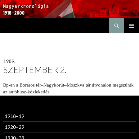
Keresés
KILÉPÉS
ELSŐDL
A
MENÜ
TARTALOMBA
1989.
SZEPTEMBER 2.
Bp-en a Boráros tér–Nagykörút–Moszkva tér útvonalon megszűnik
az autóbusz-közlekedés.
1918–19
1920–29
1930–39