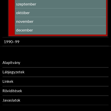
szeptember
október
november
december
1990–99
Alapítvány
Lábjegyzetek
Linkek
Rövidítések
Javaslatok