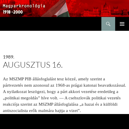
Keresés
KILÉPÉS
ELSŐDL
A
MENÜ
TARTALOMBA
1989.
AUGUSZTUS 16.
Az MSZMP PIB állásfoglalást tesz közzé, amely szerint a
pártvezetés nem azonosul az 1968-as prágai katonai beavatkozással.
A nyilatkozat leszögezi, hogy a párt akkori vezetése eredetileg a
„politikai megoldás” híve volt. — A csehszlovák politikai vezetés
reakciója szerint az MSZMP állásfoglalása „a hazai és a külföldi
antiszocialista erők malmára hajtja a vizet”.