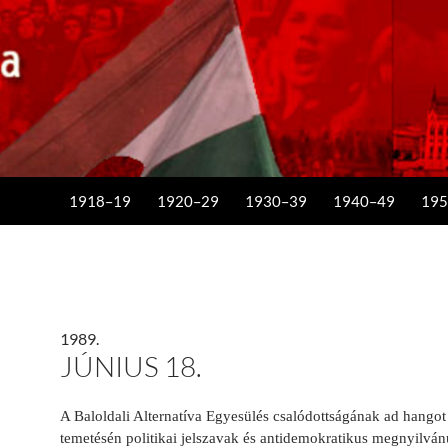
KILÉPÉS A TARTALOMBA
1918–19
1920–29
1930–39
1940–49
195
1989.
JÚNIUS 18.
A Baloldali Alternatíva Egyesülés csalódottságának ad hango
temetésén politikai jelszavak és antidemokratikus megnyilván