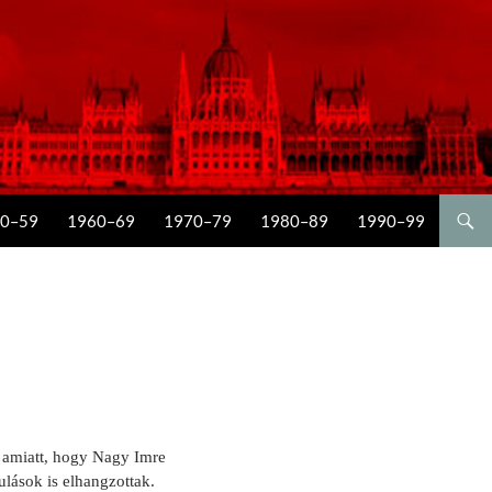
0–59
1960–69
1970–79
1980–89
1990–99
t amiatt, hogy Nagy Imre
ulások is elhangzottak.