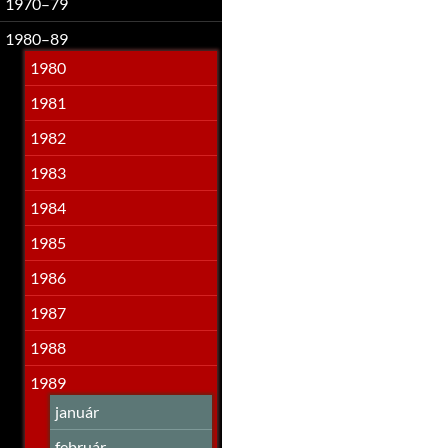
1970–79
1980–89
1980
1981
1982
1983
1984
1985
1986
1987
1988
1989
január
február