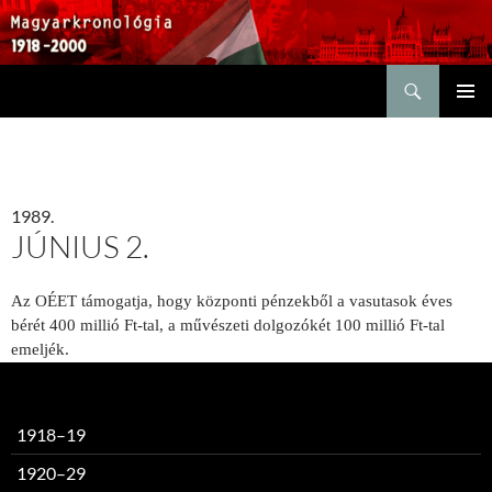
Keresés
KILÉPÉS
ELSŐDL
A
MENÜ
TARTALOMBA
1989.
JÚNIUS 2.
Az OÉET támogatja, hogy központi pénzekből a vasutasok éves
bérét 400 millió Ft-tal, a művészeti dolgozókét 100 millió Ft-tal
emeljék.
1918–19
1920–29