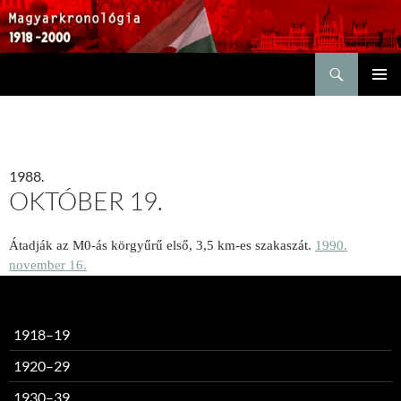
Keresés
KILÉPÉS
ELSŐDL
A
MENÜ
TARTALOMBA
1988.
OKTÓBER 19.
Átadják az M0-ás körgyűrű első, 3,5 km-es szakaszát.
1990.
november 16.
1918–19
1920–29
1930–39