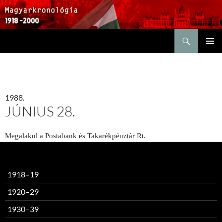
Keresés
KILÉPÉS
ELSŐDL
A
MENÜ
TARTALOMBA
1988.
JÚNIUS 28.
Megalakul a Postabank és Takarékpénztár Rt.
1918–19
1920–29
1930–39