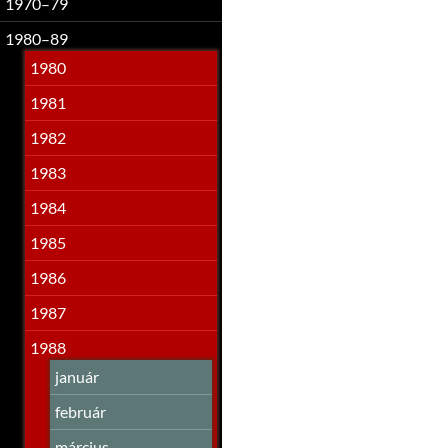
1970–79
1980–89
1980
1981
1982
1983
1984
1985
1986
1987
1988
január
február
március