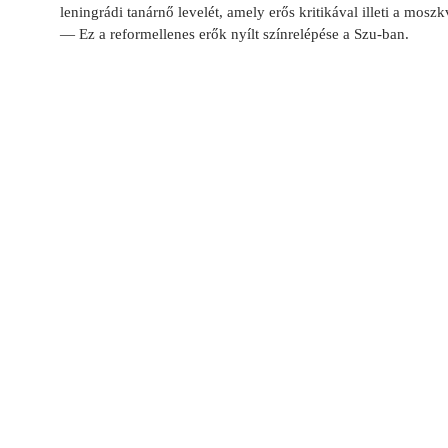
leningrádi tanárnő levelét, amely erős kritikával illeti a mosz
— Ez a reformellenes erők nyílt színrelépése a Szu-ban.