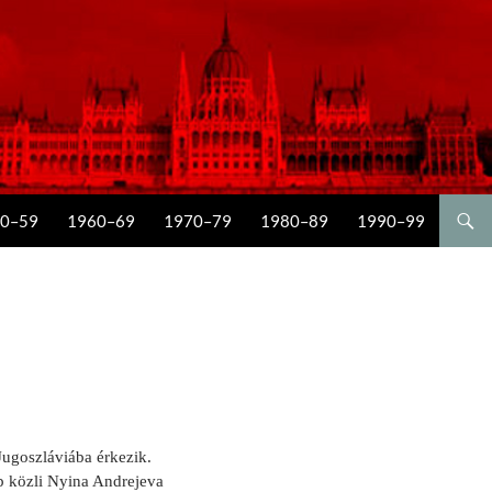
0–59
1960–69
1970–79
1980–89
1990–99
Jugoszláviába érkezik.
p közli Nyina Andrejeva