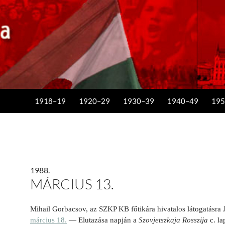
KILÉPÉS A TARTALOMBA
1918–19
1920–29
1930–39
1940–49
195
1988.
MÁRCIUS 13.
Mihail Gorbacsov, az SZKP KB főtikára hivatalos látogatásra 
március 18.
— Elutazása napján a
Szovjetszkaja Rosszija
c. la