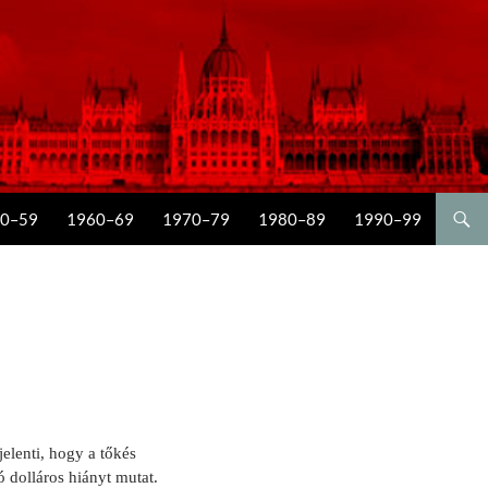
0–59
1960–69
1970–79
1980–89
1990–99
elenti, hogy a tőkés
ó dolláros hiányt mutat.