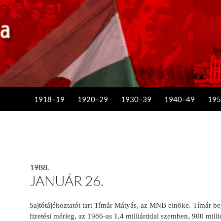
KILÉPÉS A TARTALOMBA
1918–19
1920–29
1930–39
1940–49
195
1988.
JANUÁR 26.
Sajtótájékoztatót tart Tímár Mátyás, az MNB elnöke. Tímár bej
fizetési mérleg, az 1986-as 1,4 milliárddal szemben, 900 milli