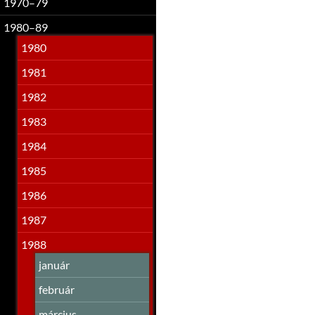
1970–79
1980–89
1980
1981
1982
1983
1984
1985
1986
1987
1988
január
február
március