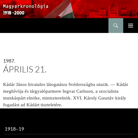
Keresés
KILÉPÉS
ELSŐDL
A
MENÜ
TARTALOMBA
1987.
ÁPRILIS 21.
Kádár János hivatalos látogatásra Svédországba utazik. — Kádár
meghívója és tárgyalópartnere Ingvar Carlsson, a szocialista
munkáspárt elnöke, miniszterelnök. XVI. Károly Gusztáv király
fogadást ad Kádárt tiszteletére.
1918–19