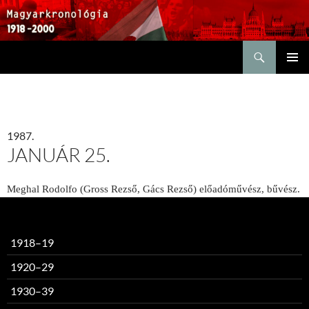
Keresés
KILÉPÉS
ELSŐDL
A
MENÜ
TARTALOMBA
1987.
JANUÁR 25.
Meghal Rodolfo (Gross Rezső, Gács Rezső) előadóművész, bűvész.
1918–19
1920–29
1930–39