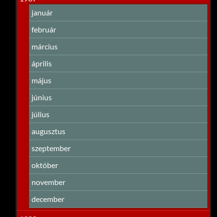
január
február
március
április
május
június
július
augusztus
szeptember
október
november
december