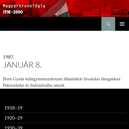
Keresés
KILÉPÉS
ELSŐDL
A
MENÜ
TARTALOMBA
1987.
JANUÁR 8.
Horn Gyula
külügyminisztériumi államtitkár hivatalos látogatásra
Pakisztánba és Indonéziába utazik.
1918–19
1920–29
1930–39