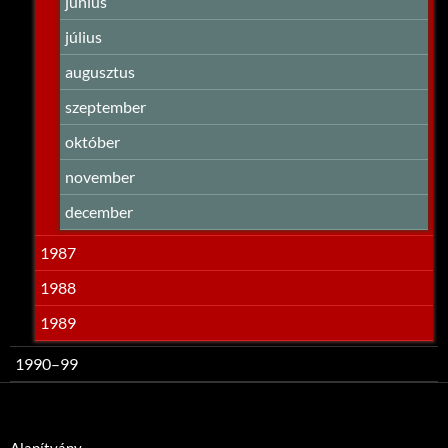
június
július
augusztus
szeptember
október
november
december
1987
1988
1989
1990–99