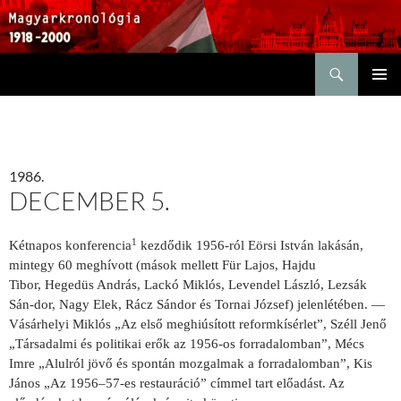
Keresés
KILÉPÉS
ELSŐDL
A
MENÜ
TARTALOMBA
1986.
DECEMBER 5.
1
Kétnapos konferencia
kezdődik 1956-ról Eörsi István lakásán,
mintegy 60 meghívott (mások mellett Für Lajos, Hajdu
Tibor, Hegedüs András, Lackó Miklós, Levendel László, Lezsák
Sán-dor, Nagy Elek, Rácz Sándor és Tornai József) jelenlétében. —
Vásárhelyi Miklós „Az első meghiúsított reformkísérlet”, Széll Jenő
„Társadalmi és politikai erők az 1956-os forradalomban”, Mécs
Imre „Alulról jövő és spontán mozgalmak a forradalomban”, Kis
János „Az 1956–57-es restauráció” címmel tart előadást. Az