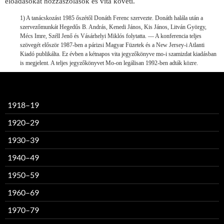
előadásokat hozzászólások és vita követi.
1) A tanácskozást 1985 őszétől Donáth Ferenc szervezte. Donáth halála után a
szervezőmunkát Hegedűs B. András, Kenedi János, Kis János, Litván György,
Mécs Imre, Széll Jenő és Vásárhelyi Miklós folytatta. — A konferencia teljes
szövegét először 1987-ben a párizsi Magyar Füzetek és a New Jersey-i Atlanti
Kiadó publikálta. Ez évben a kétnapos vita jegyzőkönyve mo-i szamizdat kiadásban
is megjelent. A teljes jegyzőkönyvet Mo-on legálisan 1992-ben adták közre.
1918–19
1920–29
1930–39
1940–49
1950–59
1960–69
1970–79