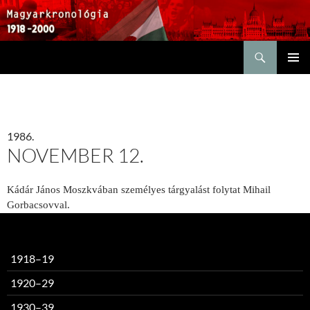
Keresés
KILÉPÉS
ELSŐDL
A
MENÜ
TARTALOMBA
1986.
NOVEMBER 12.
Kádár János Moszkvában személyes tárgyalást folytat Mihail
Gorbacsovval.
1918–19
1920–29
1930–39