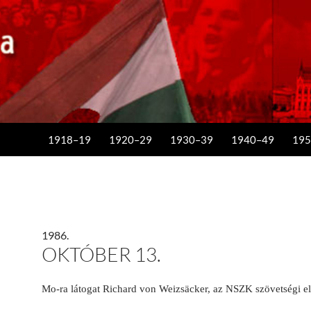
KILÉPÉS A TARTALOMBA
1918–19
1920–29
1930–39
1940–49
195
1986.
OKTÓBER 13.
Mo-ra látogat Richard von Weizsäcker, az NSZK szövetségi e