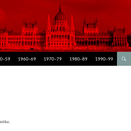
0–59
1960–69
1970–79
1980–89
1990–99
lnöke.