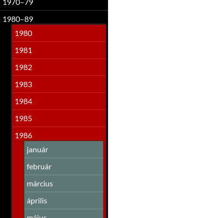
1970–79
1980–89
1980
1981
1982
1983
1984
1985
1986
január
február
március
április
május