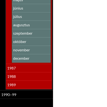
június
július
augusztus
szeptember
október
november
december
1987
1988
1989
1990–99