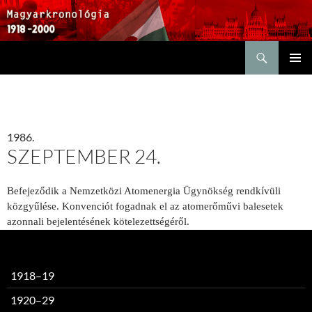
Keresés
KILÉPÉS
ELSŐDL
A
MENÜ
TARTALOMBA
1986.
SZEPTEMBER 24.
Befejeződik a Nemzetközi Atomenergia Ügynökség rendkívüli
közgyűlése. Konvenciót fogadnak el az atomerőművi balesetek
azonnali bejelentésének kötelezettségéről.
1918–19
1920–29