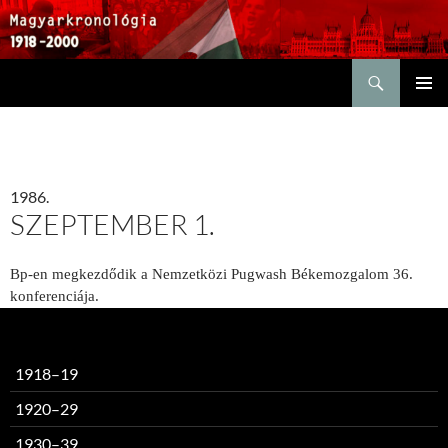
Keresés
KILÉPÉS
ELSŐDL
A
MENÜ
TARTALOMBA
1986.
SZEPTEMBER 1.
Bp-en megkezdődik a Nemzetközi Pugwash Békemozgalom 36.
konferenciája.
1918–19
1920–29
1930–39