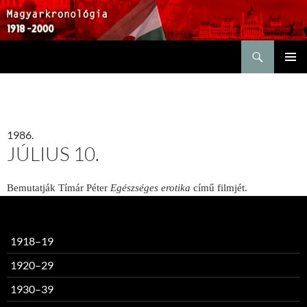
Keresés
KILÉPÉS
ELSŐDL
A
MENÜ
TARTALOMBA
1986.
JÚLIUS 10.
Bemutatják Tímár Péter
Egészséges erotika
című filmjét.
1918–19
1920–29
1930–39