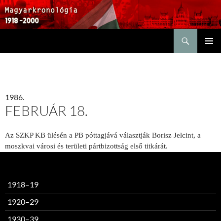
Keresés
KILÉPÉS
ELSŐDL
A
MENÜ
TARTALOMBA
1986.
FEBRUÁR 18.
Az SZKP KB ülésén a PB póttagjává választják Borisz Jelcint, a
moszkvai városi és területi pártbizottság első titkárát.
1918–19
1920–29
1930–39