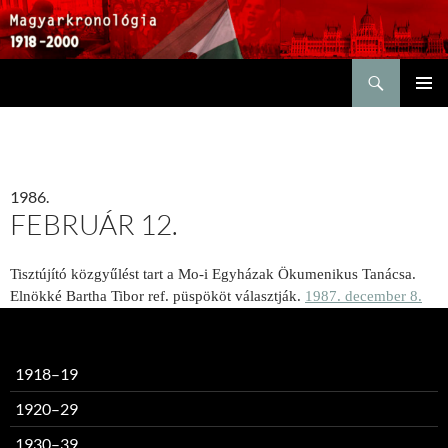
Keresés
KILÉPÉS
ELSŐDL
A
MENÜ
TARTALOMBA
1986.
FEBRUÁR 12.
Tisztújító közgyűlést tart a Mo-i Egyházak Ökumenikus Tanácsa.
Elnökké Bartha Tibor ref. püspököt választják.
1987. december 8.
1918–19
1920–29
1930–39