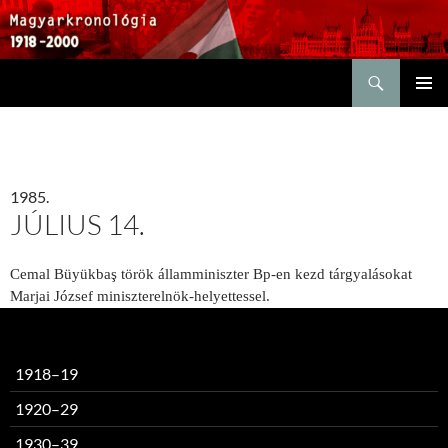
Keresés
KILÉPÉS
ELSŐDL
A
MENÜ
TARTALOMBA
1985.
JÚLIUS 14.
Cemal Büyükbaş török államminiszter Bp-en kezd tárgyalásokat
Marjai József miniszterelnök-helyettessel.
1918–19
1920–29
1930–39