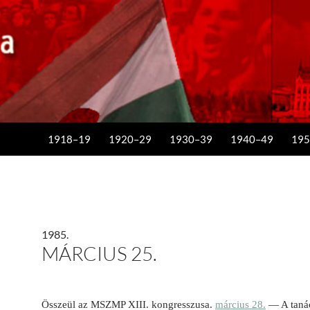
KILÉPÉS A TARTALOMBA
1918–19
1920–29
1930–39
1940–49
195
1985.
MÁRCIUS 25.
Összeül az MSZMP XIII. kongresszusa.
március 28.
— A tanác