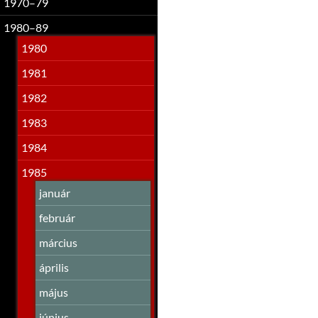
1970–79
1980–89
1980
1981
1982
1983
1984
1985
január
február
március
április
május
június