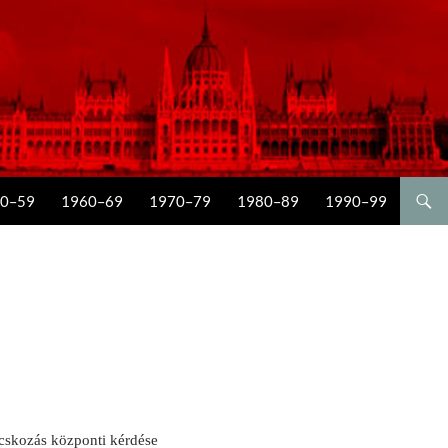
0–59
1960–69
1970–79
1980–89
1990–99
skozás központi kérdése