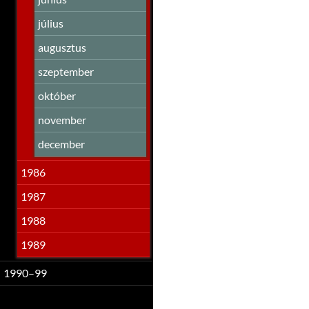
július
augusztus
szeptember
október
november
december
1986
1987
1988
1989
1990–99