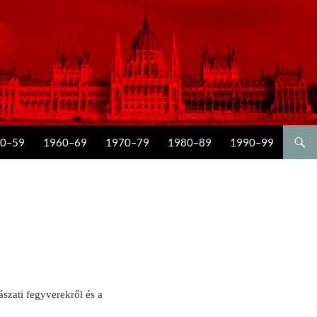
0–59
1960–69
1970–79
1980–89
1990–99
szati fegyverekről és a