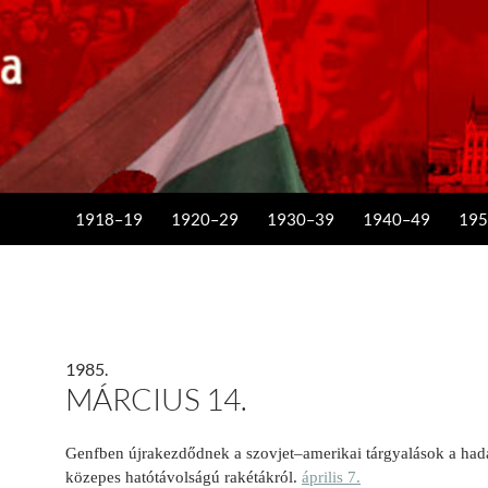
KILÉPÉS A TARTALOMBA
1918–19
1920–29
1930–39
1940–49
195
1985.
MÁRCIUS 14.
Genfben újrakezdődnek a szovjet–amerikai tárgyalások a hadá
közepes hatótávolságú rakétákról.
április 7.