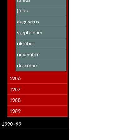
július
augusztus
szeptember
október
november
december
1986
1987
1988
1989
1990–99