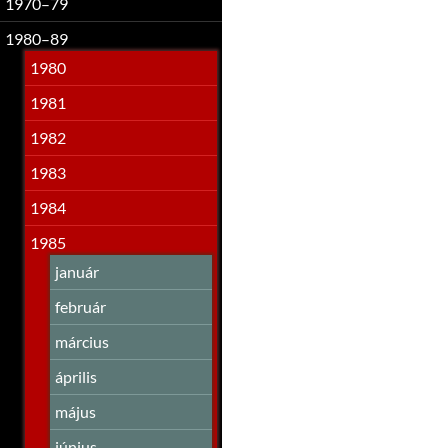
1970–79
1980–89
1980
1981
1982
1983
1984
1985
január
február
március
április
május
június