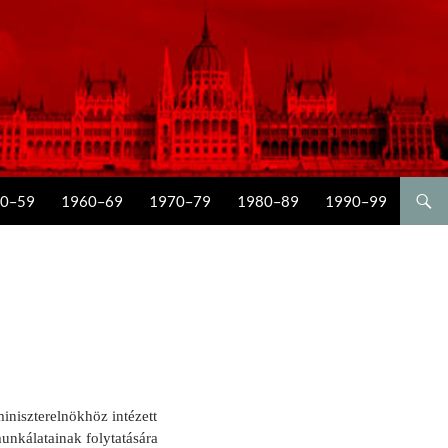
0–59
1960–69
1970–79
1980–89
1990–99
niszterelnökhöz intézett
munkálatainak folytatására