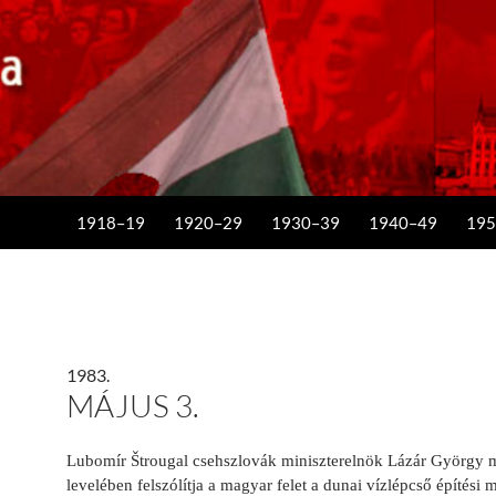
KILÉPÉS A TARTALOMBA
1918–19
1920–29
1930–39
1940–49
195
1983.
MÁJUS 3.
Lubomír Štrougal csehszlovák miniszterelnök Lázár György mi
levelében felszólítja a magyar felet a dunai vízlépcső építési 