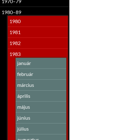
1970–79
1980–89
1980
1981
1982
1983
január
február
március
április
május
június
július
augusztus