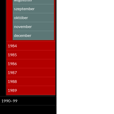
szeptember
október
november
december
1984
1985
1986
1987
1988
1989
1990–99