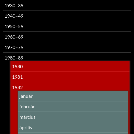
1930–39
1940–49
1950–59
1960–69
1970–79
1980–89
1980
1981
1982
január
február
március
április