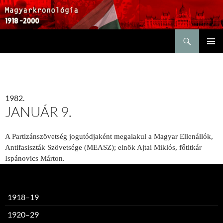
Keresés
KILÉPÉS
ELSŐDL
A
MENÜ
TARTALOMBA
1982.
JANUÁR 9.
A Partizánszövetség jogutódjaként megalakul a Magyar Ellenállók,
Antifasiszták Szövetsége (MEASZ); elnök Ajtai Miklós, főtitkár
Ispánovics Márton.
1918–19
1920–29